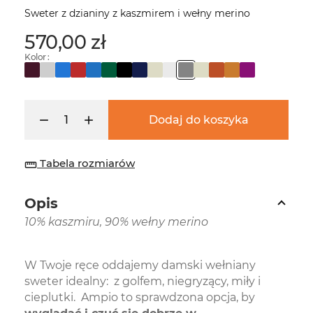
Sweter z dzianiny z kaszmirem i wełny merino
570,00 zł
Kolor :
Dodaj do koszyka
Tabela rozmiarów
straighten
Opis
10% kaszmiru, 90% wełny merino
W Twoje ręce oddajemy damski wełniany
sweter idealny: z golfem, niegryzący, miły i
cieplutki. Ampio to sprawdzona opcja, by