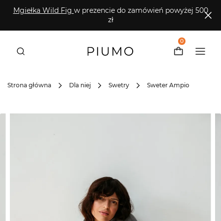
Mgiełka Wild Fig
w prezencie do zamówień powyżej 500
zł
0
Strona główna
Dla niej
Swetry
Sweter Ampio