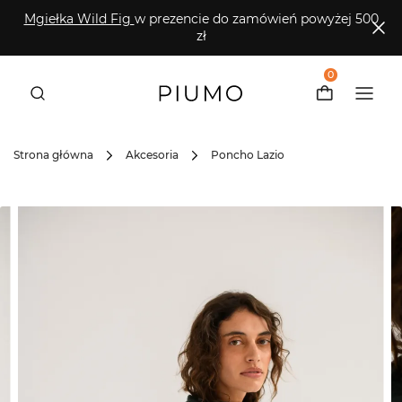
Mgiełka Wild Fig
w prezencie do zamówień powyżej 500
zł
0
Strona główna
Akcesoria
Poncho Lazio