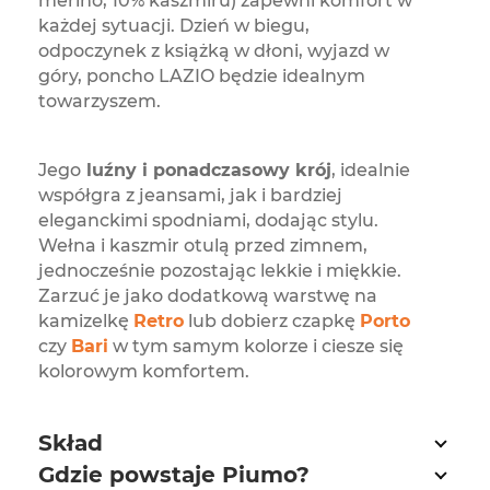
merino, 10% kaszmiru) zapewni komfort w
każdej sytuacji. Dzień w biegu,
odpoczynek z książką w dłoni, wyjazd w
góry, poncho LAZIO będzie idealnym
towarzyszem.
Jego
luźny i ponadczasowy krój
, idealnie
współgra z jeansami, jak i bardziej
eleganckimi spodniami, dodając stylu.
Wełna i kaszmir otulą przed zimnem,
jednocześnie pozostając lekkie i miękkie.
Zarzuć je jako dodatkową warstwę na
kamizelkę
Retro
lub dobierz czapkę
Porto
czy
Bari
w tym samym kolorze i ciesze się
kolorowym komfortem.
Skład
Gdzie powstaje Piumo?