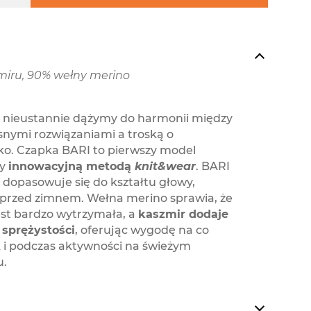
miru, 90% wełny merino
nieustannie dążymy do harmonii między
nymi rozwiązaniami a troską o
ko. Czapka BARI to pierwszy model
ny
innowacyjną metodą
knit&wear
. BARI
 dopasowuje się do kształtu głowy,
 przed zimnem. Wełna merino sprawia, że
est bardzo wytrzymała, a
kaszmir dodaje
 sprężystości
, oferując wygodę na co
k i podczas aktywności na świeżym
u.