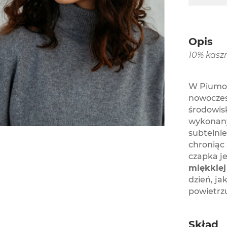
Opis
10% kasz
W Piumo 
nowoczes
środowis
wykona
subtelnie
chroniąc
czapka j
miękkiej
dzień, ja
powietrz
Skład