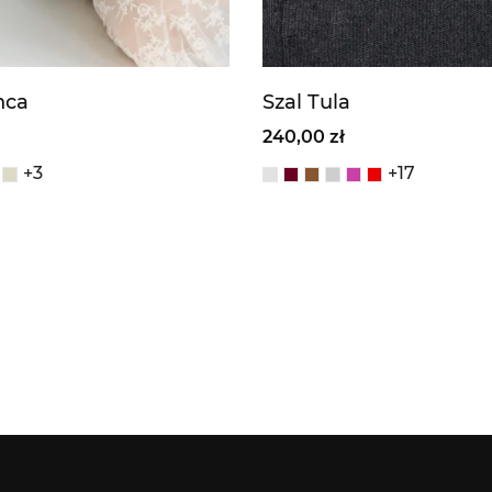
nca
Szal Tula
240,00 zł
+3
+17