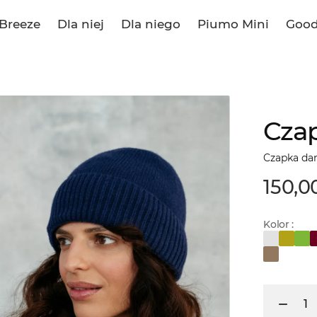
Breeze
Dla niej
Dla niego
Piumo Mini
Good
Czap
Czapka da
150,00
Kolor :