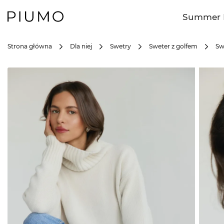
Summer 
Strona główna
Dla niej
Swetry
Sweter z golfem
Sw