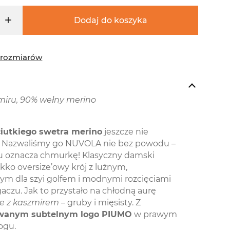
Dodaj do koszyka
 rozmiarów
miru, 90% wełny merino
iutkiego swetra merino
jeszcze nie
. Nazwaliśmy go NUVOLA nie bez powodu –
u oznacza chmurkę! Klasyczny damski
ekko oversize’owy krój z luźnym,
ym dla szyi golfem i modnymi rozcięciami
gaczu. Jak to przystało na chłodną aurę
ie z kaszmirem
– gruby i mięsisty. Z
wanym subtelnym logo PIUMO
w prawym
ogu.