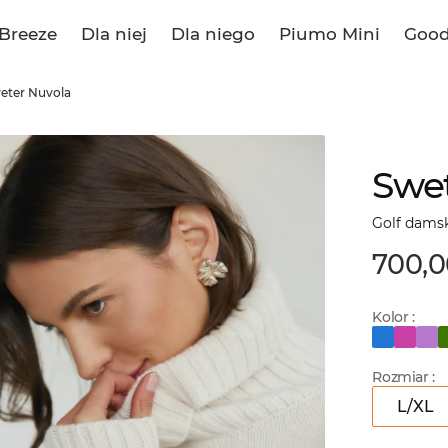
Breeze
Dla niej
Dla niego
Piumo Mini
Good
eter Nuvola
Swet
Golf dams
700,0
Kolor :
Rozmiar :
L/XL