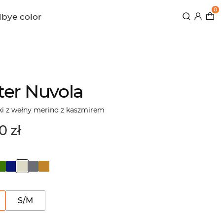
0
bye color
er Nuvola
ki z wełny merino z kaszmirem
0 zł
S/M