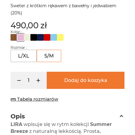
Sweter z krótkim rękawem z bawełny i jedwabiem
(20%)
490,00 zł
Kolor :
Rozmiar :
L/XL
S/M
Dodaj do koszyka
Tabela rozmiarów
straighten
Opis
LIRA
wpisuje się w rytm kolekcji
Summer
Breeze
z naturalną lekkością. Prosta,