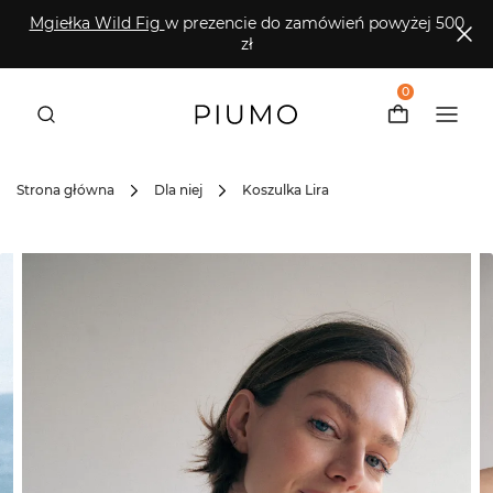
Mgiełka Wild Fig
w prezencie do zamówień powyżej 500
zł
0
Strona główna
Dla niej
Koszulka Lira