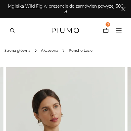
Mgiełka Wild Fig
w prezencie do zamówień powyżej 500
zł
0
Strona główna
Akcesoria
Poncho Lazio