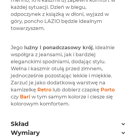
merino, 10% kaszmiru) zapewni komfort w
każdej sytuacji. Dzień w biegu,
odpoczynek z książką w dłoni, wyjazd w
góry, poncho LAZIO będzie idealnym
towarzyszem.
Jego
luźny i ponadczasowy krój
, idealnie
współgra z jeansami, jak i bardziej
eleganckimi spodniami, dodając stylu.
Wełna i kaszmir otulą przed zimnem,
jednocześnie pozostając lekkie i miękkie.
Zarzuć je jako dodatkową warstwę na
kamizelkę
Retro
lub dobierz czapkę
Porto
czy
Bari
w tym samym kolorze i ciesze się
kolorowym komfortem.
Skład
Wymiary