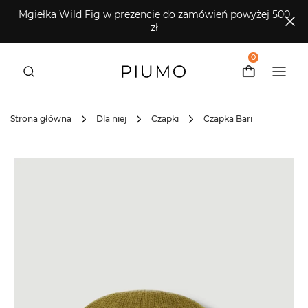
Mgiełka Wild Fig
w prezencie do zamówień powyżej 500
zł
0
Strona główna
Dla niej
Czapki
Czapka Bari