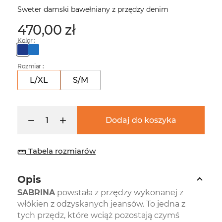
Sweter damski bawełniany z przędzy denim
470,00 zł
Kolor :
Rozmiar :
L/XL
S/M
Dodaj do koszyka
Tabela rozmiarów
straighten
Opis
SABRINA
powstała z przędzy wykonanej z
włókien z odzyskanych jeansów. To jedna z
tych przędz, które wciąż pozostają czymś