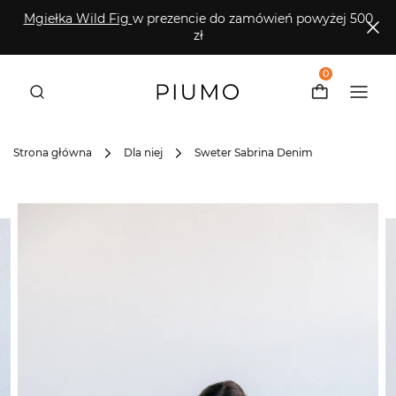
Mgiełka Wild Fig
w prezencie do zamówień powyżej 500
zł
0
Strona główna
Dla niej
Sweter Sabrina Denim