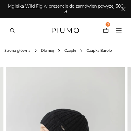
Mgiełka Wild Fig
w prezencie do zamówień powyżej 500
zł
0
Strona główna
Dla niej
Czapki
Czapka Barolo