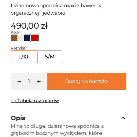
Dzianinowa spódnica maxi z bawełny
organicznej i jedwabiu
490,00 zł
Kolor :
Rozmiar :
L/XL
S/M
Dodaj do koszyka
Tabela rozmiarów
straighten
Opis
Mina to długa, dzianinowa spódnica z
głębokim bocznym wycięciem, które