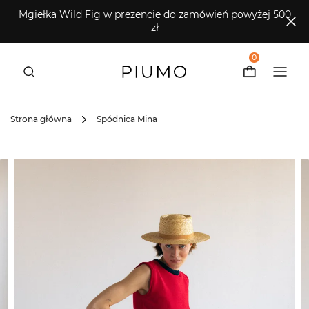
Mgiełka Wild Fig
w prezencie do zamówień powyżej 500
zł
0
Strona główna
Spódnica Mina