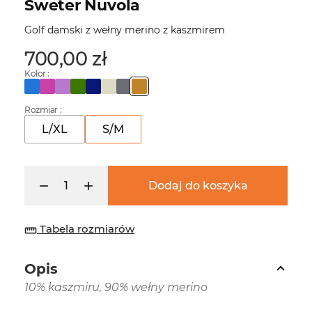
Sweter Nuvola
Golf damski z wełny merino z kaszmirem
700,00 zł
Kolor :
Rozmiar :
L/XL
S/M
Dodaj do koszyka
Tabela rozmiarów
straighten
Opis
10% kaszmiru, 90% wełny merino