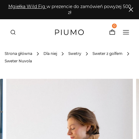
Mgiełka Wild Fig
w prezencie do zamówień powyżej 500
zł
0
Strona główna
Dla niej
Swetry
Sweter z golfem
Sweter Nuvola