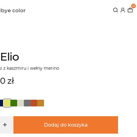
0
bye color
 Elio
i z kaszmiru i wełny merino
0 zł
Dodaj do koszyka