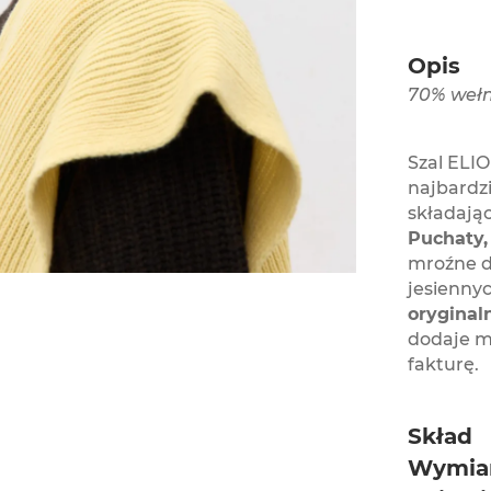
Opis
70% wełn
Szal ELIO
najbardz
składając
Puchaty,
mroźne dn
jesienny
orygina
dodaje m
fakturę.
Skład
Wymia