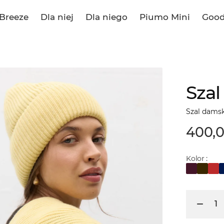
Breeze
Dla niej
Dla niego
Piumo Mini
Good
Szal
Szal damsk
400,0
Kolor :