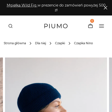
Mgiełka Wild Fig
w prezencie do zamówień powyżej 500
zł
0
Strona główna
Dla niej
Czapki
Czapka Nino