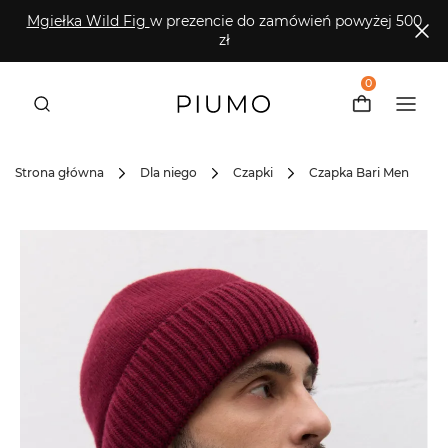
Mgiełka Wild Fig
w prezencie do zamówień powyżej 500
zł
0
Strona główna
Dla niego
Czapki
Czapka Bari Men