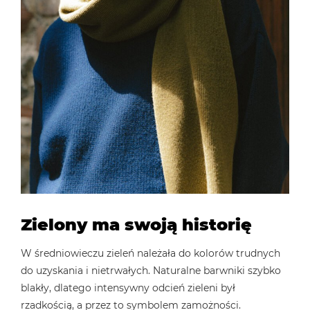
Zielony ma swoją historię
W średniowieczu zieleń należała do kolorów trudnych
do uzyskania i nietrwałych. Naturalne barwniki szybko
blakły, dlatego intensywny odcień zieleni był
rzadkością, a przez to symbolem zamożności.