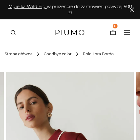
Mgiełka Wild Fig
w prezencie do zamówień powyżej 500
zł
0
Strona główna
Goodbye color
Polo Lora Bordo