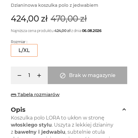
Dzianinowa koszulka polo z jedwabiem
424,00 zł
470,00 zł
Najniższa cena produktu
424,00 zł
z dnia
06.08.2026
Rozmiar :
L/XL

Brak w magazynie
Tabela rozmiarów
straighten
Opis
Koszulka polo LORA to ukłon w stronę
włoskiego stylu
. Uszyta z lekkiej dzianiny
z
bawełny i jedwabiu
, subtelnie otula