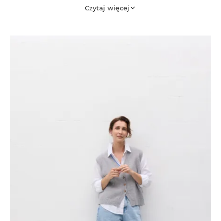
przejściowe stylizacje. Znajdziesz tu fasony o
Czytaj więcej
różnych charakterach - od luźniejszej damskiej
kamizelki VEST z dekoltem w kształcie litery V,
przez dopasowaną RETRO o klasycznej formie, aż
po lekką, zapinaną CALLĘ z eleganckiej
bawełniano-jedwabnej przędzy. Każda z nich
powstała z naturalnych materiałów: miękkiej
bawełny, delikatnego jedwabiu, szlachetnej wełny
merino i kaszmiru. To warstwa, którą zarzucisz na
koszulę, sukienkę lub cienki top. Doda miękkości,
ciepła i struktury, nie tracąc nic z lekkości i
niewymuszonego szyku. Kamizelki Piumo powstają
po to, by być blisko -w Twoim rytmie i w Twoim
stylu.