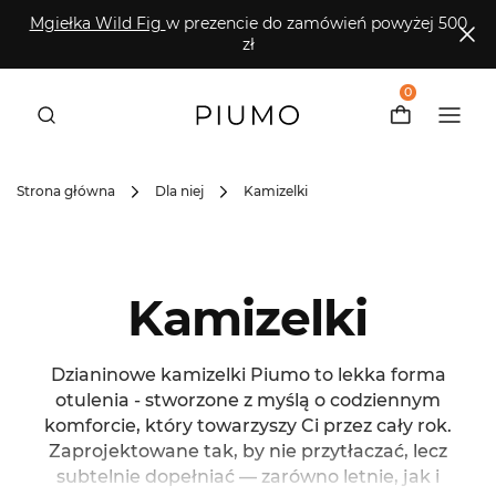
Mgiełka Wild Fig
w prezencie do zamówień powyżej 500
zł
0
Strona główna
Dla niej
Kamizelki
Kamizelki
Dzianinowe kamizelki Piumo to lekka forma
otulenia - stworzone z myślą o codziennym
komforcie, który towarzyszy Ci przez cały rok.
Zaprojektowane tak, by nie przytłaczać, lecz
subtelnie dopełniać — zarówno letnie, jak i