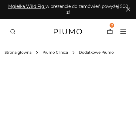
Mgiełka Wild Fig
w prezencie do zamówień powyżej 500
zł
0
Strona główna
Piumo Clinica
Dodatkowe Piumo