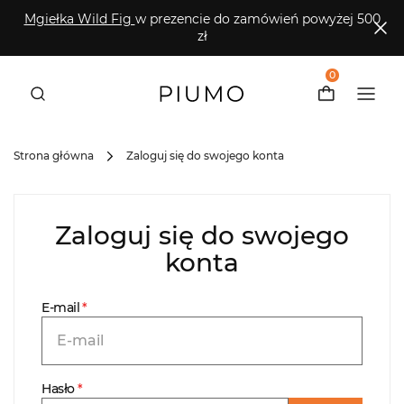
Mgiełka Wild Fig
w prezencie do zamówień powyżej 500
zł
0
Strona główna
Zaloguj się do swojego konta
Zaloguj się do swojego
konta
E-mail
Hasło