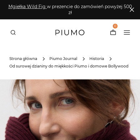
Mgiełka Wild Fig
w prezencie do zamówień powyżej 500
zł
0
Strona główna
Piumo Journal
Historia
Od surowej dzianiny do miękkości Piumo i domowe Bollywood