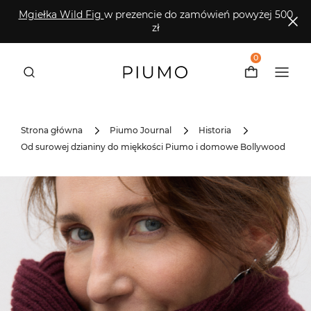
Mgiełka Wild Fig
w prezencie do zamówień powyżej 500
zł
0
Strona główna
Piumo Journal
Historia
Od surowej dzianiny do miękkości Piumo i domowe Bollywood