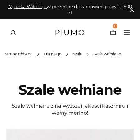
Mgiełka Wild Fig
w prezencie do zamówień powyżej 500
zł
0
Strona główna
Dla niego
Szale
Szale wełniane
Szale wełniane
Szale wełniane z najwyższej jakości kaszmiru i
wełny merino!