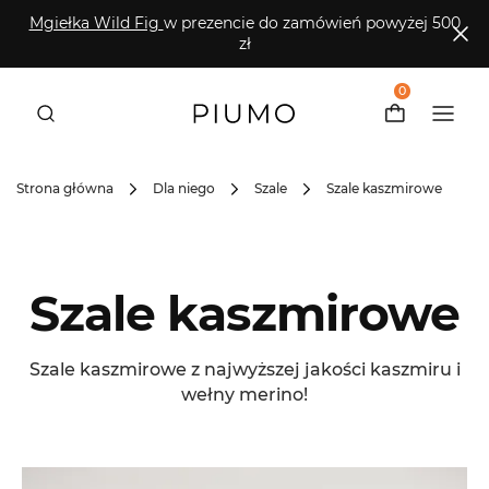
Mgiełka Wild Fig
w prezencie do zamówień powyżej 500
zł
0
Strona główna
Dla niego
Szale
Szale kaszmirowe
Szale kaszmirowe
Szale kaszmirowe z najwyższej jakości kaszmiru i
wełny merino!