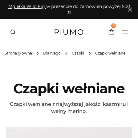
Mgiełka Wild Fig
w prezencie do zamówień powyżej 500
zł
0
Strona główna
Dla niego
Czapki
Czapki wełniane
Czapki wełniane
Czapki wełniane z najwyższej jakości kaszmiru i
wełny merino.